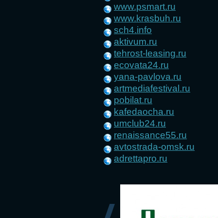
www.psmart.ru
www.krasbuh.ru
sch4.info
aktivum.ru
tehrost-leasing.ru
ecovata24.ru
yana-pavlova.ru
artmediafestival.ru
pobilat.ru
kafedaocha.ru
umclub24.ru
renaissance55.ru
avtostrada-omsk.ru
adrettapro.ru