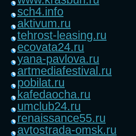
sch4.info
aktivum.ru
tehrost-leasing.ru
ecovata24.ru
yana-pavlova.ru
artmediafestival.ru
pobilat.ru
kafedaocha.ru
umclub24.ru
renaissance55.ru
avtostrada-omsk.ru