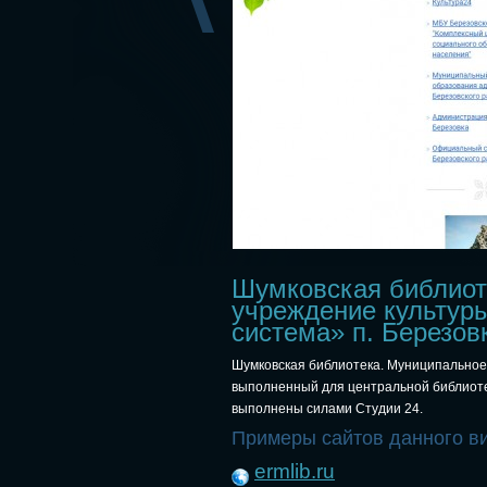
Шумковская библиот
учреждение культур
система» п. Березов
Шумковская библиотека. Муниципальное
выполненный для центральной библиотек
выполнены силами Студии 24.
Примеры сайтов данного в
ermlib.ru