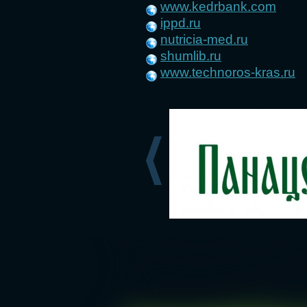
www.kedrbank.com
ippd.ru
nutricia-med.ru
shumlib.ru
www.technoros-kras.ru